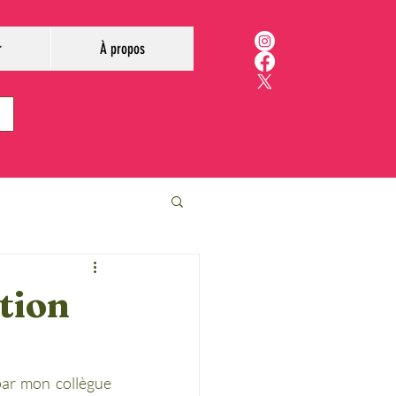
r
À propos
tion
par mon collègue 