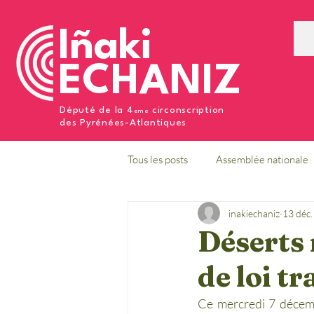
Iñaki
ECHANIZ
Député de la 4
circonscription
eme
des Pyrénées-Atlantiques
Tous les posts
Assemblée nationale
inakiechaniz
13 déc
Déserts 
de loi t
Ce mercredi 7 décembr