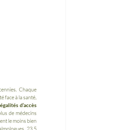
cennies. Chaque 
 face à la santé, 
égalités d’accès 
plus de médecins 
nt le moins bien 
almologues, 23,5 