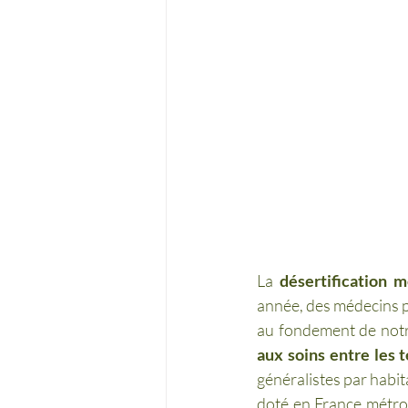
La 
désertification m
année, des médecins pa
au fondement de notre
aux soins entre les t
généralistes par habi
doté en France métrop