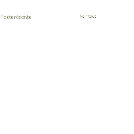
Posts récents
Voir tout
inaki.echaniz@assemblee-nationale.fr