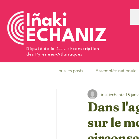
Iñaki
ECHANIZ
Député de la 4
circonscription
eme
des Pyrénées-Atlantiques
Tous les posts
Assemblée nationale
inakiechaniz
15 janv
Dans l'a
sur le m
circonsc