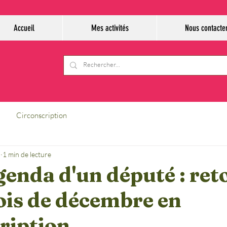
Accueil
Mes activités
Nous contacte
Circonscription
.
1 min de lecture
genda d'un député : ret
ois de décembre en
ription