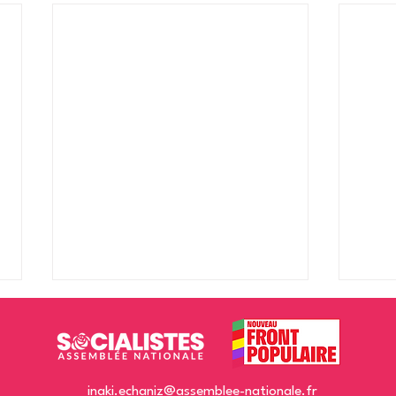
inaki.echaniz@assemblee-nationale.fr