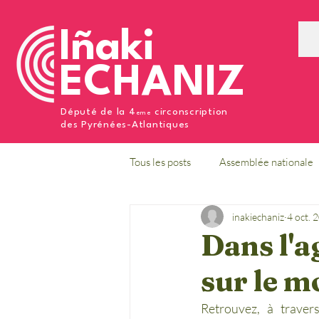
Iñaki
ECHANIZ
Député de la 4
circonscription
eme
des Pyrénées-Atlantiques
Tous les posts
Assemblée nationale
inakiechaniz
4 oct. 
Dans l'a
sur le m
Retrouvez, à traver