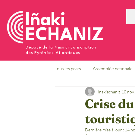
Iñaki
ECHANIZ
Député de la 4
circonscription
eme
des Pyrénées-Atlantiques
Tous les posts
Assemblée nationale
inakiechaniz
10 nov
Crise du
touristi
Dernière mise à jour :
14 no