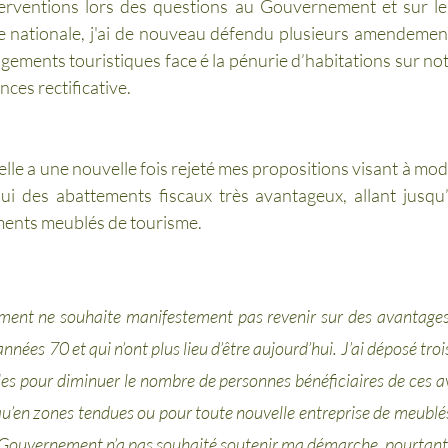
erventions lors des questions au Gouvernement et sur le 
e nationale, j'ai de nouveau défendu plusieurs amendements
ments touristiques face é la pénurie d’habitations sur notre
nces rectificative.
lle a une nouvelle fois rejeté mes propositions visant à modifi
ui des abattements fiscaux très avantageux, allant jusqu
ments meublés de tourisme.
ent ne souhaite manifestement pas revenir sur des avantages 
années 70 et qui n’ont plus lieu d’être aujourd’hui. J’ai déposé t
les pour diminuer le nombre de personnes bénéficiaires de ces a
qu’en zones tendues ou pour toute nouvelle entreprise de meublés
e Gouvernement n’a pas souhaité soutenir ma démarche, pourtant e