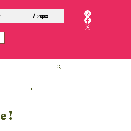
r
À propos
e !