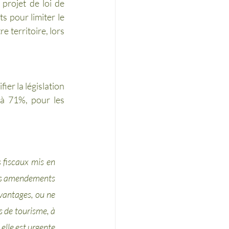
projet de loi de 
 pour limiter le 
 territoire, lors 
er la législation 
’à 71%, pour les 
fiscaux mis en 
rois amendements 
vantages, ou ne 
 de tourisme, à 
lle est urgente 