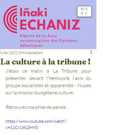
ME
Iñaki
NU
ECHANIZ
Député de la 4
eme
circonscription des Pyrénées-
Atlantiques
1 nov. 2022
3 min de lecture
La culture à la tribune !
J'étais ce matin à La Tribune pour 
présenter, devant l'hémicycle, l'avis du 
groupe socialistes et apparentés - Nupes 
sur la mission budgétaire culture. 
Retrouvez ma prise de parole : 
https://www.youtube.com/watch?
v=11CrU8L0H90