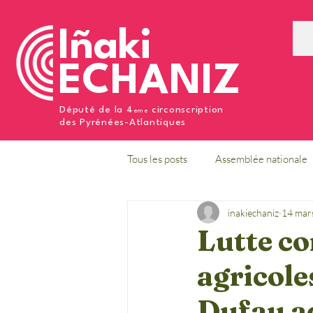
Iñaki
ECHANIZ
Député de la 4
circonscription
eme
des Pyrénées-Atlantiques
Tous les posts
Assemblée nationale
inakiechaniz
14 mar
Lutte co
agricole
Dufau a