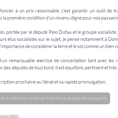
oncier à un prix raisonnable, c'est garantir un outil de tra
ssi la première condition d'un revenu digne pour nos paysann
oi, portée par le député Peio Dufau et le groupe socialiste, 
urs élus socialistes sur le sujet, je pense notamment à Domi
r l’importance de considérer la terre et le sol comme un bien
 d’un remarquable exercice de concertation tant avec les 
 des députés de tout bord. Il est équilibré, pertinent et très
cription prochaine au Sénat et sa rapide promulgation.
ÉCOUTER MON INTERVENTION POUR LE GROUPE SOCIALISTE
conscription