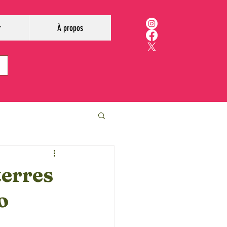
r
À propos
terres
o