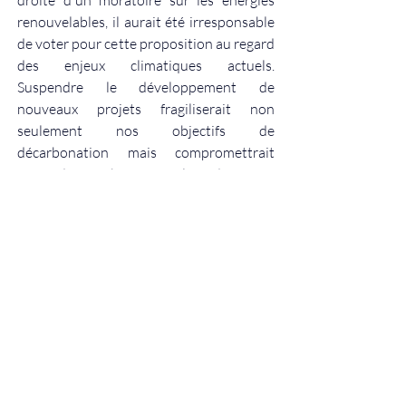
droite d'un moratoire sur les énergies 
renouvelables, il aurait été irresponsable 
de voter pour cette proposition au regard 
des enjeux climatiques actuels. 
Suspendre le développement de 
nouveaux projets fragiliserait non 
seulement nos objectifs de 
décarbonation mais compromettrait 
aussi de nombreux emplois dans nos 
territoires. L'Assemblée nationale a rejeté 
le texte le mardi 24 juin.  
Assemblée nationale
Posts récents
Voir tout