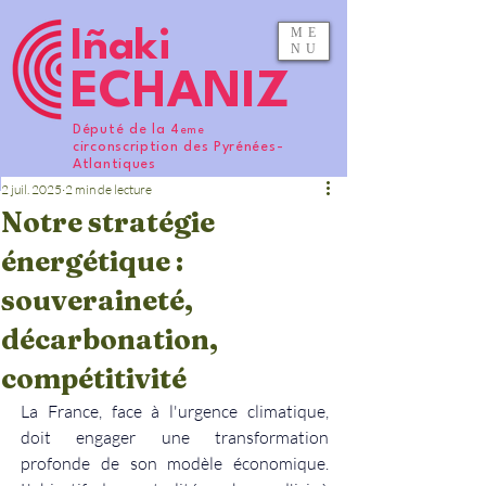
ME
Iñaki
NU
ECHANIZ
Député de la 4
eme
circonscription des Pyrénées-
Atlantiques
2 juil. 2025
2 min de lecture
Notre stratégie
énergétique :
souveraineté,
décarbonation,
compétitivité
La France, face à l'urgence climatique, 
doit engager une transformation 
profonde de son modèle économique. 