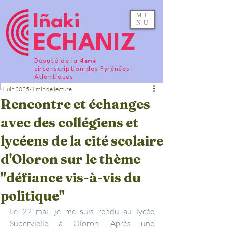
ME
Iñaki
NU
ECHANIZ
Député de la 4
eme
circonscription des Pyrénées-
Atlantiques
4 juin 2025
1 min de lecture
Rencontre et échanges
avec des collégiens et
lycéens de la cité scolaire
d'Oloron sur le thème
"défiance vis-à-vis du
politique"
Le 22 mai, je me suis rendu au lycée 
Supervielle à Oloron. Après une 