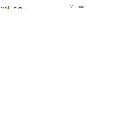
Posts récents
Voir tout
inaki.echaniz@assemblee-nationale.fr