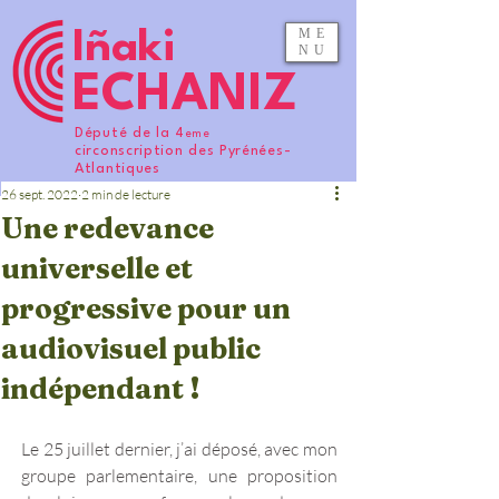
ME
Iñaki
NU
ECHANIZ
Député de la 4
eme
circonscription des Pyrénées-
Atlantiques
26 sept. 2022
2 min de lecture
Une redevance
universelle et
progressive pour un
audiovisuel public
indépendant !
Le 25 juillet dernier, j’ai déposé, avec mon 
groupe parlementaire, une proposition 