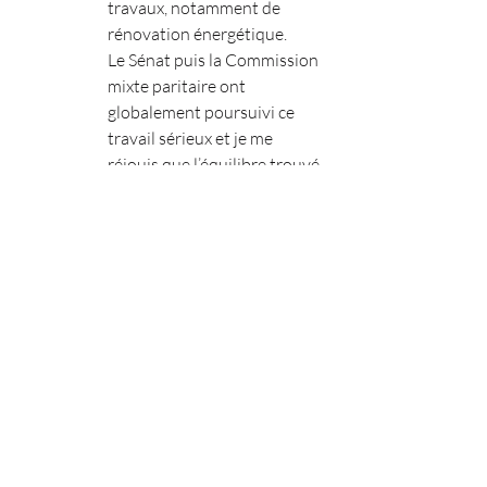
travaux, notamment de 
rénovation énergétique.
Le Sénat puis la Commission 
mixte paritaire ont 
globalement poursuivi ce 
travail sérieux et je me 
réjouis que l’équilibre trouvé 
ici en 1ère lecture ait été 
conservé.
Naturellement nous aurions 
souhaité aller plus loin sur 
certaines mesures comme 
sur la lutte contre les 
marchands de sommeil mais 
nous ne minorons pas les 
progrès apportés par ce texte.
Ainsi et sans surpris nous 
voterons à nouveau pour ce 