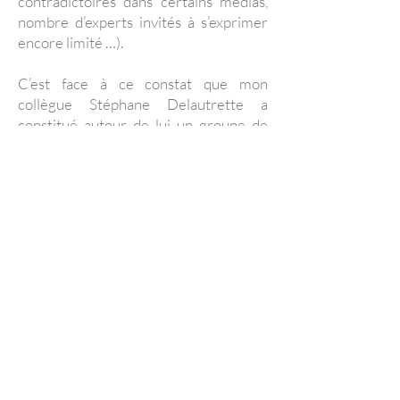
contradictoires dans certains médias,
nombre d’experts invités à s’exprimer
encore limité …).
C’est face à ce constat que mon
collègue Stéphane Delautrette a
constitué autour de lui un groupe de
travail transpartisan, en collaboration
avec Quota Climat.
Ainsi, quels sont les directions prises ou
les éventuels projets engagés par
France Télévision pour se montrer à la
hauteur de l’urgence écologique, dans
un contexte où le climatoscepticisme,
dans une pluralité de formes, persiste
voire se renforce ?
De tels combats pourraient
certainement être menés avec plus