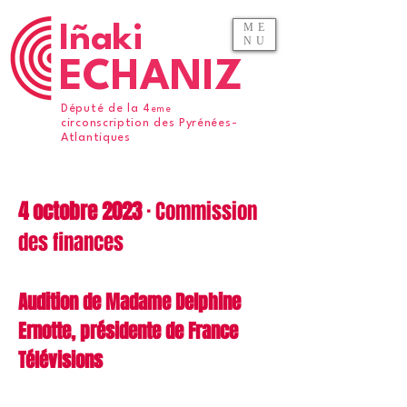
ME
Iñaki
NU
ECHANIZ
Député de la 4
eme
circonscription des Pyrénées-
Atlantiques
4 octobre 2023
· Commission
des finances
Audition de Madame Delphine
Ernotte, présidente de France
Télévisions