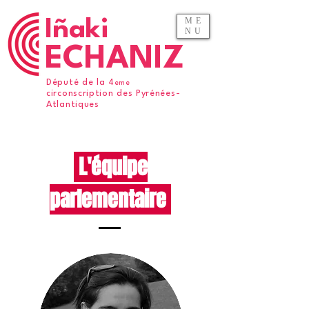
ME
Iñaki
NU
ECHANIZ
Député de la 4
eme
circonscription des Pyrénées-
Atlantiques
L'équipe
parlementaire