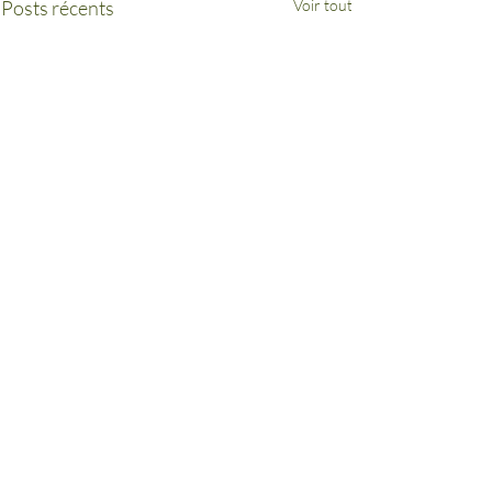
Posts récents
Voir tout
inaki.echaniz@assemblee-nationale.fr