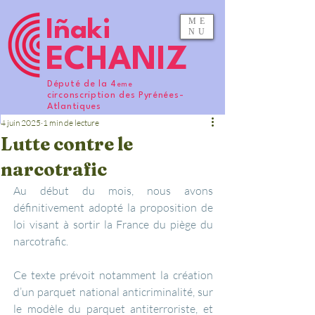
ME
Iñaki
NU
ECHANIZ
Député de la 4
eme
circonscription des Pyrénées-
Atlantiques
4 juin 2025
1 min de lecture
Lutte contre le
narcotrafic
Au début du mois, nous avons 
définitivement adopté la proposition de 
loi visant à sortir la France du piège du 
narcotrafic. 
Ce texte prévoit notamment la création 
d’un parquet national anticriminalité, sur 
le modèle du parquet antiterroriste, et 