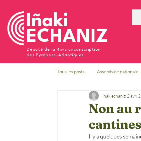
Iñaki
ECHANIZ
Député de la 4
circonscription
eme
des Pyrénées-Atlantiques
Tous les posts
Assemblée nationale
inakiechaniz
2 avr. 
Non au r
cantines
Il y a quelques semai