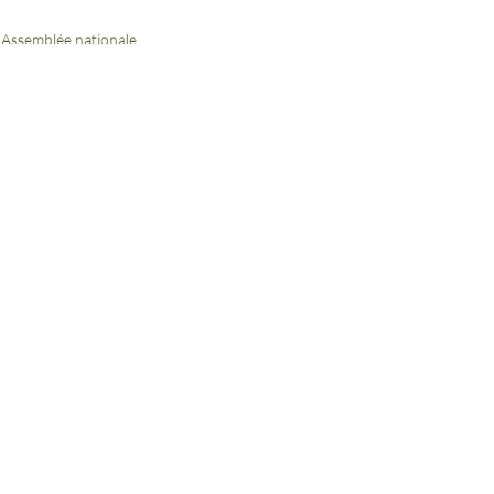
Assemblée nationale
Circonscription
Posts récents
Voir tout