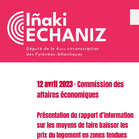
Iñaki
ECHANIZ
Député de la 4
circonscription
eme
des Pyrénées-Atlantiques
12 avril 2023
· Com
mission des
affaires économiques
Présentation du rapport d’information
sur les moyens de faire baisser les
prix du logement en zones tendues